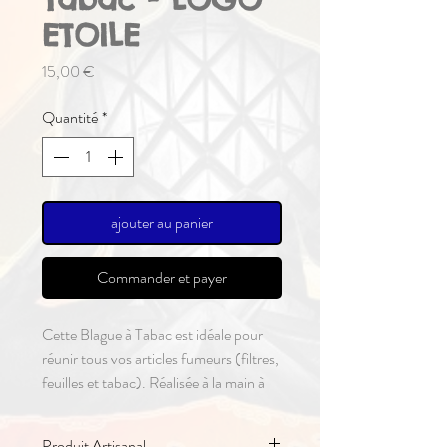
ETOILE
Prix
15,00 €
Quantité
*
ajouter au panier
Commander et payer
Cette Blague à Tabac est idéale pour
réunir tous vos articles fumeurs (filtres,
feuilles et tabac). Réalisée à la main à
partir de cuir, elle est conçue avec une
poche très pratique pour votre paquet
Produit Artisanal