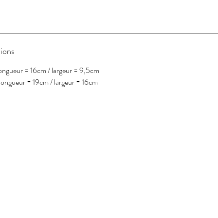
ions
ongueur = 16cm / largeur = 9,5cm
longueur = 19cm / largeur = 16cm