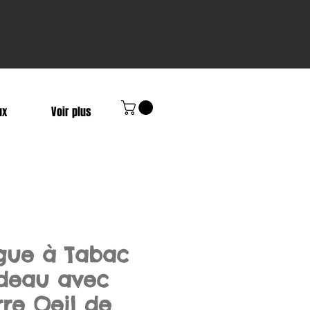
ux
Voir plus
gue à Tabac
deau avec
rre Oeil de