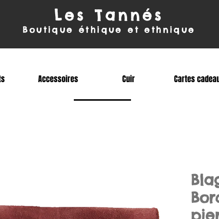
Les Tanné
s
Boutique éthique et ethnique
ts
Accessoires
Cuir
Cartes cadea
Bla
Bor
pie