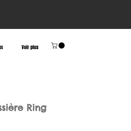
ux
Voir plus
ssière Ring
Prix