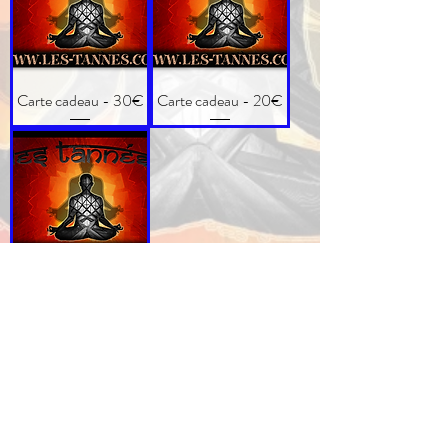
Carte cadeau - 30€
Carte cadeau - 20€
Carte cadeau - 10€
Les Tannés
artisanat éthique et ethnique
Livraison
CGV