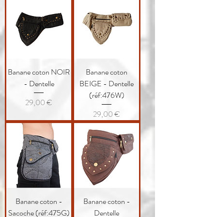
Banane coton NOIR
Banane coton
- Dentelle
BEIGE - Dentelle
(réf:476W)
Prix
29,00 €
Prix
29,00 €
Banane coton -
Banane coton -
Sacoche (réf:475G)
Dentelle