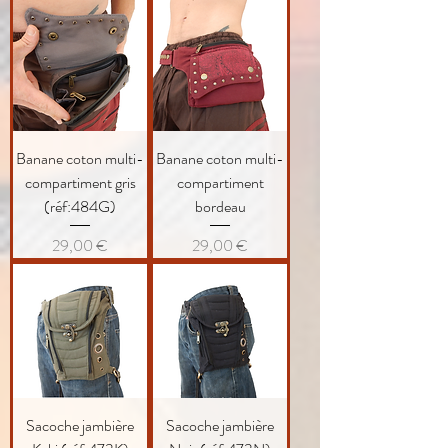
Banane coton multi-
Banane coton multi-
compartiment gris
compartiment
(réf:484G)
bordeau
Prix
Prix
29,00 €
29,00 €
Sacoche jambière
Sacoche jambière