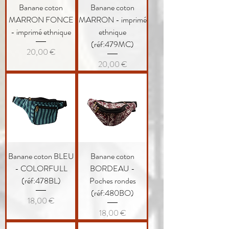
Banane coton
Banane coton
MARRON FONCE
MARRON - imprimé
- imprimé ethnique
ethnique
(réf:479MC)
Prix
20,00 €
Prix
20,00 €
Banane coton BLEU
Banane coton
- COLORFULL
BORDEAU -
(réf:478BL)
Poches rondes
(réf:480BO)
Prix
18,00 €
Prix
18,00 €