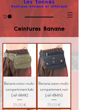
Les Tanné
s
Boutique éthique et ethnique
Ceintures Banane
Banane coton multi-
Banane coton multi-
compartiment kaki
compartiment noir
(réf:484K)
(réf:484N)
Prix
Prix
29,00 €
29,00 €