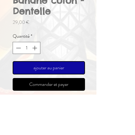
Banane coton -
Dentelle
Prix
29,00 €
Quantité
*
ajouter au panier
Commander et payer
Nos ceintures type banane vous
accompagneront toute l'année pour
vous alléger d'un sac à dos. Avec sa
ceinture réglable, elle est confortable
tant à la taille que portée en