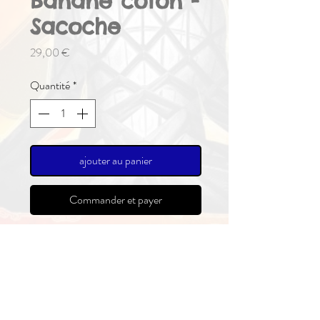
Banane coton -
Sacoche
Prix
29,00 €
Quantité
*
ajouter au panier
Commander et payer
Nos ceintures type banane vous
accompagneront toute l'année pour
vous alléger d'un sac à dos. Avec sa
ceinture réglable, elle est confortable
tant à la taille que portée en