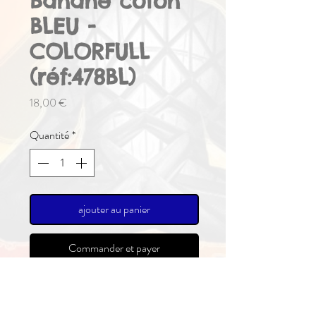
Banane coton
BLEU -
COLORFULL
(réf:478BL)
Prix
18,00 €
Quantité
*
ajouter au panier
Commander et payer
Nos ceintures type banane vous
accompagneront toute l'année pour